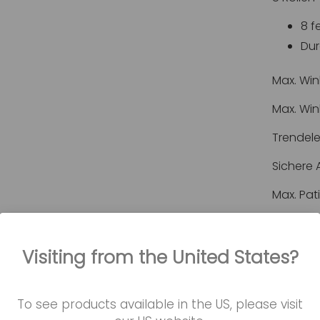
8 f
Dur
Max. Win
Max. Win
Trendele
Sichere A
Max. Pat
Garanti
Visiting from the United States?
Garantie
To see products available in the US, please visit
Elektroni