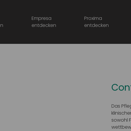
Empresa
Proxima
en
entdecken
entdecken
Con
Das Pfle
klinisch
sowohl F
wettbewe