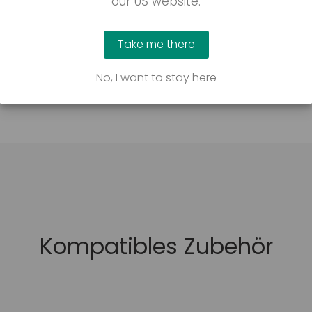
our US website.
Broschü
Take me there
No, I want to stay here
Kompatibles Zubehör