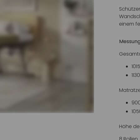
Schützen
Wandschu
einem fe
Messun
Gesamt
101
113
Matratz
900
105
Höhe des
8 Rollen