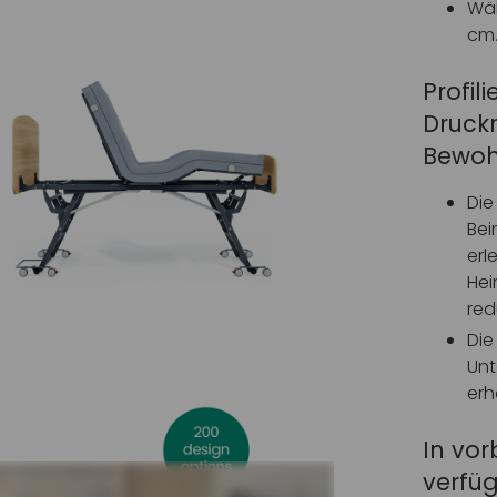
Wäh
cm
Profil
Druck
Bewoh
Die
Bei
erl
Hei
red
Die
Unt
erh
In vor
verfü