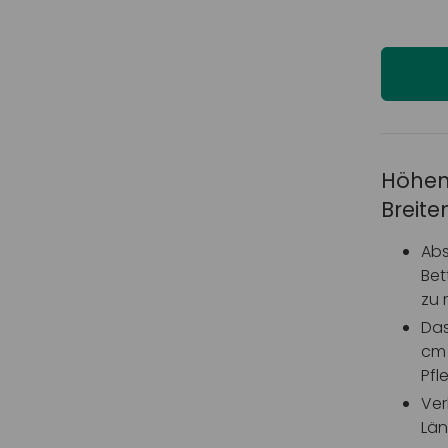
Höhen
Breit
Abs
Bet
zu 
Das
cm 
Pfl
Ver
Län