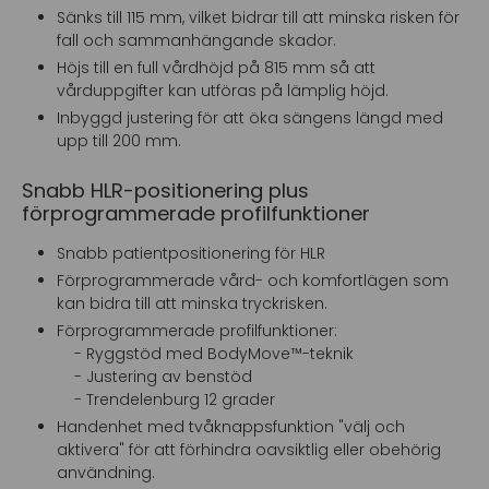
Sänks till 115 mm, vilket bidrar till att minska risken för
fall och sammanhängande skador.
Höjs till en full vårdhöjd på 815 mm så att
vårduppgifter kan utföras på lämplig höjd.
Inbyggd justering för att öka sängens längd med
upp till 200 mm.
Snabb HLR-positionering plus
förprogrammerade profilfunktioner
Snabb patientpositionering för HLR
Förprogrammerade vård- och komfortlägen som
kan bidra till att minska tryckrisken.
Förprogrammerade profilfunktioner:
- Ryggstöd med BodyMove™-teknik
- Justering av benstöd
- Trendelenburg 12 grader
Handenhet med tvåknappsfunktion "välj och
aktivera" för att förhindra oavsiktlig eller obehörig
användning.