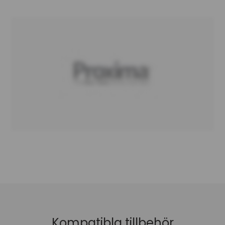
Quattro-hjul, i kombination med ett låsbart
riktningshjul, gör det enkelt att flytta och positionera
sängen. Hjuldiameter: 100 mm
Formblåsta huvud- och fotbrädor har släta,
hygieniska, lättrengjorda ytor som förhindrar att
vätskor tränger in, och integrerade kablar stöder
infektionskontroll och förebyggande åtgärder.
Maximal lyftstångsbelastning 75 kg (12 st)
Automatisk regression BodyMove-teknik
Ryggstöd max. vinkel 71 grader
Benstöd max. vinkel 36 grader
Trendelenburg-funktion 12 grader
Hållare för sängkläder
Skydd mot inträngning av vätska IPX6
Säker arbetsbelastning 275 kg (43 st)
Max patientvikt 210 kg (33 st)
Sängvikt 128 kg (20 st)
Kompatibla tillbehör