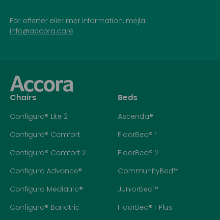
För offerter eller mer information, mejla
info@accora.care
.
Chairs
Beds
Configura® Lite 2
Ascenda®
Configura® Comfort
FloorBed® 1
Configura® Comfort 2
FloorBed® 2
Configura Advance®
CommunityBed™
Configura Mediatric®
JuniorBed™
Configura® Bariatric
FloorBed® 1 Plus