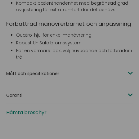
Kompakt patienthandenhet med begränsad grad
av justering för extra komfort där det behövs.
Förbättrad manövrerbarhet och anpassning
Quatro-hjul för enkel manövrering
Robust UniSafe bromssystem
För en varmare look, välj huvudände och fotbrädor i
trä
Mått och specifikationer
Totala mått: 1015 mm bredd x 2090 mm längd
Madrassstandard: storlek 900 mm bredd x 2000
Garanti
mm längd
Ram: 10 år
Madrassstorlek med längdförlängning: 900 mm
Hämta broschyr
bredd x 2200 mm längd
El/delar: 2 år
Madrassplattformens höjd: 115 mm till 815 mm
UniSafe bromssystem med 2 uppsättningar
bromsar, vardera säkrar 4 hjul