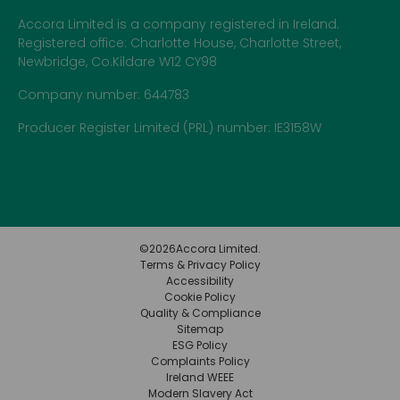
Accora Limited is a company registered in Ireland.
Registered office: Charlotte House, Charlotte Street,
Newbridge, Co.Kildare W12 CY98
Company number: 644783
Producer Register Limited (PRL) number: IE3158W
©
2026
Accora Limited.
Terms & Privacy Policy
Accessibility
Cookie Policy
Quality & Compliance
Sitemap
ESG Policy
Complaints Policy
Ireland WEEE
Modern Slavery Act