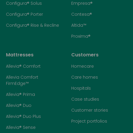
Configura® Solus
Empresa®
Configura® Porter
Contesa®
Configura® Rise & Recline
Altida™
Proxima®
Mattresses
Customers
Allevia® Comfort
Homecare
Allevia Comfort
Care homes
FirmEdge™
Hospitals
Allevia® Prima
Case studies
Allevia® Duo
Customer stories
Allevia® Duo Plus
Project portfolios
Allevia® Sense