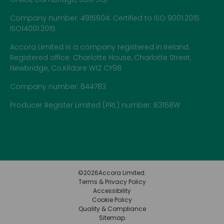
Company number: 4915604. Certified to ISO 9001:2015
ISO14001:2015
Accora Limited is a company registered in Ireland.
Registered office: Charlotte House, Charlotte Street,
Newbridge, Co.Kildare W12 CY98
Company number: 644783
Producer Register Limited (PRL) number: IE3158W
©
2026
Accora Limited.
Terms & Privacy Policy
Accessibility
Cookie Policy
Quality & Compliance
Sitemap