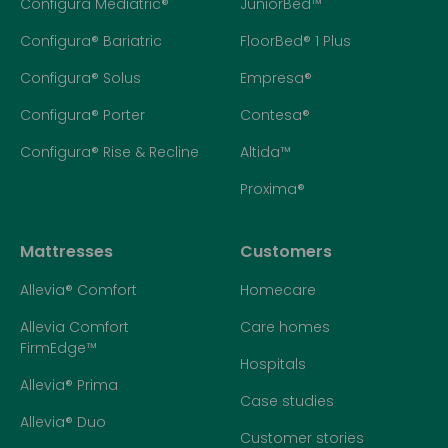
Configura Mediatric®
JuniorBed™
Configura® Bariatric
FloorBed® 1 Plus
Configura® Solus
Empresa®
Configura® Porter
Contesa®
Configura® Rise & Recline
Altida™
Proxima®
Mattresses
Customers
Allevia® Comfort
Homecare
Allevia Comfort
Care homes
FirmEdge™
Hospitals
Allevia® Prima
Case studies
Allevia® Duo
Customer stories