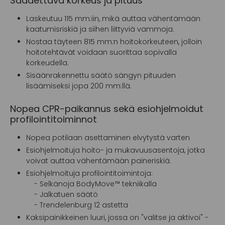
Säädettävä korkeus ja pituus
Laskeutuu 115 mm:iin, mikä auttaa vähentämään
kaatumisriskiä ja siihen liittyviä vammoja.
Nostaa täyteen 815 mm:n hoitokorkeuteen, jolloin
hoitotehtävät voidaan suorittaa sopivalla
korkeudella.
Sisäänrakennettu säätö sängyn pituuden
lisäämiseksi jopa 200 mm:llä.
Nopea CPR-paikannus sekä esiohjelmoidut
profilointitoiminnot
Nopea potilaan asettaminen elvytystä varten
Esiohjelmoituja hoito- ja mukavuusasentoja, jotka
voivat auttaa vähentämään paineriskiä.
Esiohjelmoituja profilointitoimintoja:
- Selkänoja BodyMove™ tekniikalla
- Jalkatuen säätö
- Trendelenburg 12 astetta
Kaksipainikkeinen luuri, jossa on "valitse ja aktivoi" -