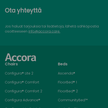
Ota yhteyttä
Jos haluat tarjouksia tai lisätietoja, lähetä sähköpostia
osoitteeseen
info@accora.care.
Chairs
Beds
Configura® Lite 2
Ascenda®
Configura® Comfort
FloorBed® 1
Configura® Comfort 2
FloorBed® 2
Configura Advance®
CommunityBed™