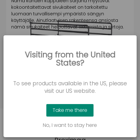
Nämä kahden kappaleen sarjana myytävät
kokoontaitettavat sivukaiteet on tarkoitettu
luomaan turvallisempi ympäristö sängyn
käyttäjälle. Ainutlaatuisen rakenteensa ansiosta
nämä sivukaiteet helpottavat liikkumista ja siirtoja.
Ota yhteyttä
Visiting from the United
States?
To see products available in the US, please
visit our US website.
Take me there
No, I want to stay here
Katso, miksi ihmiset rakastavat