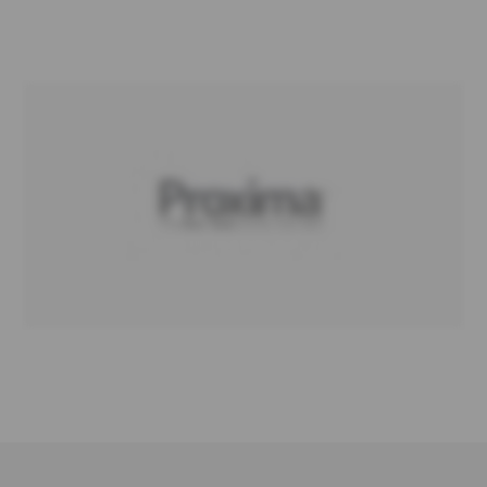
joista kumpikin kiinnittää 4 pyörää.
Quattro-rattaat yhdistettynä lukittavaan
suunnattavaan rattaaseen mahdollistavat sängyn
siirtämisen ja sijoittamisen helposti. Rullan halkaisija:
100 mm
Puhalluksella muotoilluissa pääty- ja jalkatiloissa on
sileä, hygieeninen, helposti puhdistettavat pinnat,
jotka estävät nesteiden pääsyn sisään, ja integroitu
johdotus tukee infektioiden hallintaa ja ehkäisyä.
Nostotangon enimmäiskuorma 75 kg (12 st)
Auto regression BodyMove-tekniikka
Selkänojan enimmäiskulma 71 astetta
Jalkatuen enimmäiskulma 36 astetta
Trendelenburg-toiminto 12 astetta
Liinavaatteiden pidike
Nesteen sisäänpääsysuojaus IPX6
Turvallinen työkuorma 275 kg (43 st)
Potilaan maksimipaino 210 kg (33 st)
Vuoteen paino 128 kg (20 st)